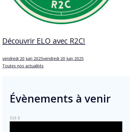
Découvrir ELO avec R2C!
Posted
vendredi 20 Juin 2025
vendredi 20 Juin 2025
on
Toutes nos actualités
Évènements à venir
Oct
6