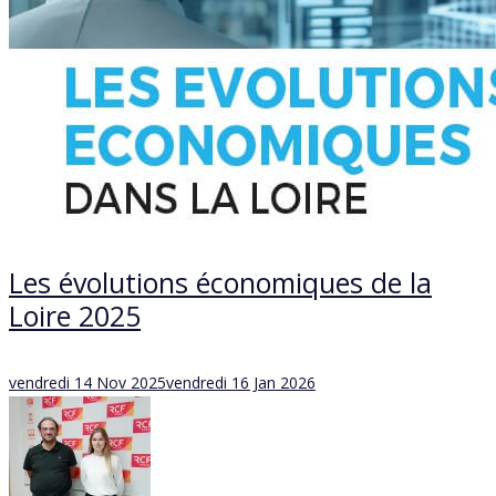
Les évolutions économiques de la
Loire 2025
Posted
vendredi 14 Nov 2025
vendredi 16 Jan 2026
on